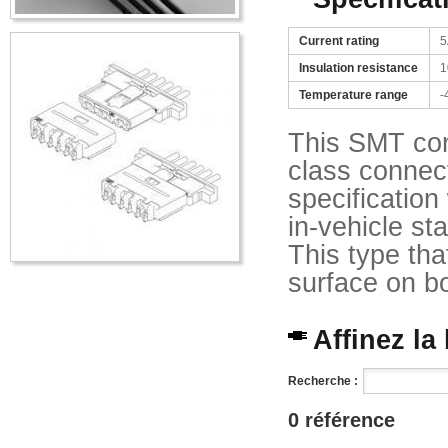
Current rating
5
Insulation resistance
1
Temperature range
-
This SMT con
class connec
specification
in-vehicle s
This type tha
surface on b
Affinez la
Recherche :
0 référence