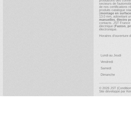
produisons des conne
secteurs de l'automobi
de nos certifications 
produits catalogue s
(
montage en surface
13.0 mm, admettant une
manuelles
,
électro p
contacts. JST France 
électrique (
Faston
,
pr
électronique.
Horaires d’ouverture d
Lundi au Jeudi
Vendredi
Samedi
Dimanche
© 2026 JST
|Conditio
Site développé par
Ker