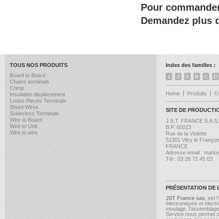
Pour commander d
Demandez plus d
TOUS NOS PRODUITS
Index des familles :
Board to Board
1
2
A
B
C
D
Chains terminals
Crimp
Home
Produits
Ou
Insulation displacement
Loose Pieces Terminals
Shunt Wires
SITE DE PRODUCTI
Solderless Terminals
Wire to Board
J.S.T. FRANCE S.A.S.
Wire to Unit
B.P. 60023
Wire to wire
Rue de la Violette
51301 Vitry le Franç
FRANCE
Adresse email : market
Tél : 03 26 72 45 03
PRÉSENTATION DE 
JST France sas
, est
électroniques et électr
moulage, l'assemblage,
Service nous permet d'