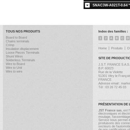
SNAC3W-A021T-0.64 *
TOUS NOS PRODUITS
Index des familles :
Board to Board
1
2
A
B
C
D
Chains terminals
Crimp
Home
Produits
Ou
Insulation displacement
Loose Pieces Terminals
Shunt Wires
SITE DE PRODUCTI
Solderless Terminals
Wire to Board
J.S.T. FRANCE S.A.S.
Wire to Unit
B.P. 60023
Wire to wire
Rue de la Violette
51301 Vitry le Franç
FRANCE
Adresse email : market
Tél : 03 26 72 45 03
PRÉSENTATION DE 
JST France sas
, est
électroniques et électr
moulage, l'assemblage,
Service nous permet d'
produisons des conne
secteurs de l'automobi
de nos certifications 