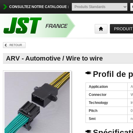
CONSULTEZ NOTRE CATALOGUE :
PRODUIT
RETOUR
ARV - Automotive / Wire to wire
Profil de 
Application
A
Connector
W
Technology
I
Pitch
0
Smt
n
Spécificat