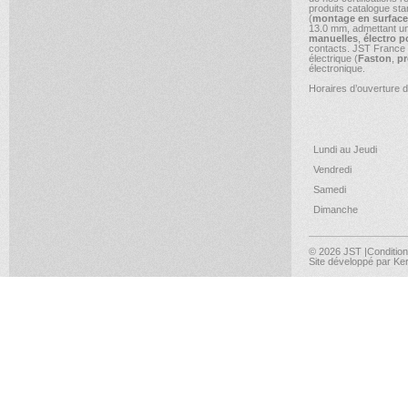
produits catalogue s
(
montage en surface
13.0 mm, admettant une
manuelles
,
électro p
contacts. JST France 
électrique (
Faston
,
pr
électronique.
Horaires d’ouverture d
Lundi au Jeudi
Vendredi
Samedi
Dimanche
© 2026 JST
|Conditio
Site développé par
Ker