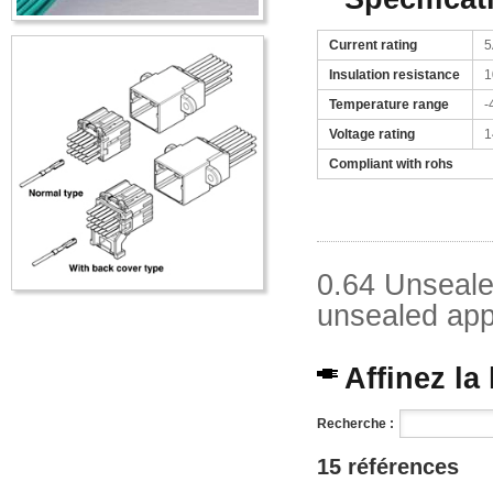
Current rating
5
Insulation resistance
1
Temperature range
-
Voltage rating
1
Compliant with rohs
0.64 Unseale
unsealed appl
Affinez la
Recherche :
15 références